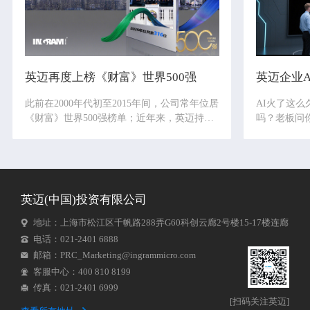
英迈再度上榜《财富》世界500强
英迈企业
此前在2000年代初至2015年间，公司常年位居
AI火了这么
《财富》世界500强榜单；近年来，英迈持续
吗？老板问
深耕全球技术与供应链领域，通过战略调整、
率，您有答
业务拓展和服务升级，不断强化自身核心竞争
团队负责人
力。今年，英迈再度以实力证明自己，不仅体
是不是总觉
现了公司稳健的经营能力和财务表现，更展现
不用担心，
了在全球数字经济领域的深厚积淀与强大韧
啦！汇集最
英迈(中国)投资有限公司
性。 )
为企业AI
看吧。)
地址：上海市松江区千帆路288弄G60科创云廊2号楼15-17楼连廊
电话：021-2401 6888
邮箱：PRC_Marketing@ingrammicro.com
客服中心：400 810 8199
传真：021-2401 6999
[扫码关注英迈]