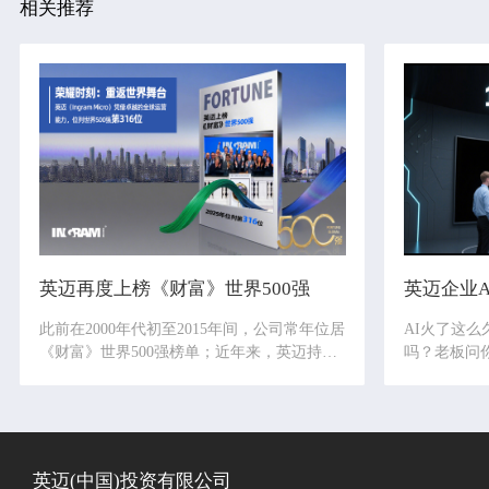
相关推荐
英迈再度上榜《财富》世界500强
英迈企业
此前在2000年代初至2015年间，公司常年位居
AI火了这么
《财富》世界500强榜单；近年来，英迈持续
吗？老板问
深耕全球技术与供应链领域，通过战略调整、
率，您有答
业务拓展和服务升级，不断强化自身核心竞争
团队负责人
力。今年，英迈再度以实力证明自己，不仅体
是不是总觉
现了公司稳健的经营能力和财务表现，更展现
不用担心，
了在全球数字经济领域的深厚积淀与强大韧
啦！汇集最
英迈(中国)投资有限公司